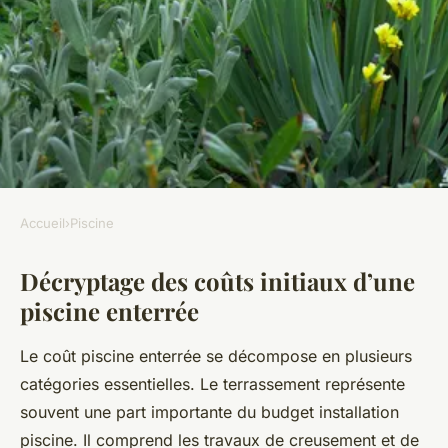
Accueil
›
Piscine
PISCINE
Décryptage des coûts initiaux d’une
Quel est le véritable coût d'une
piscine enterrée
piscine enterrée ? Évaluez
votre budget en détail !
Le coût piscine enterrée se décompose en plusieurs
catégories essentielles. Le terrassement représente
Ambre
•
22 juillet 2025
•
5 min de lecture
souvent une part importante du budget installation
piscine. Il comprend les travaux de creusement et de