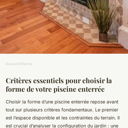
Accueil
›
Piscine
PISCINE
Critères essentiels pour choisir la
Découvrez le Guide Complet
forme de votre piscine enterrée
pour Choisir la Forme Parfaite
de Votre Piscine Enterrée !
Choisir la forme d’une piscine enterrée repose avant
tout sur plusieurs critères fondamentaux. Le premier
Ambre
•
22 juillet 2025
•
5 min de lecture
est l’espace disponible et les contraintes du terrain. Il
est crucial d’analyser la configuration du jardin : une