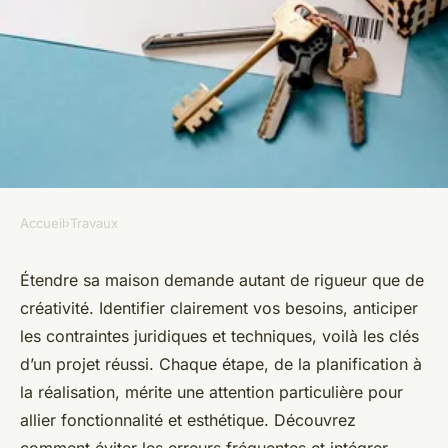
Accueil
›
Travaux
TRAVAUX
Astuces incontournables pour
Étendre sa maison demande autant de rigueur que de
créativité. Identifier clairement vos besoins, anticiper
bien étendre votre maison
les contraintes juridiques et techniques, voilà les clés
d’un projet réussi. Chaque étape, de la planification à
Ambre
•
17 février 2026
•
8 min de lecture
la réalisation, mérite une attention particulière pour
allier fonctionnalité et esthétique. Découvrez