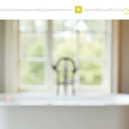
Deco
Demenagement
Equipement
Immo
Jardin
Maison
Piscine
Tr