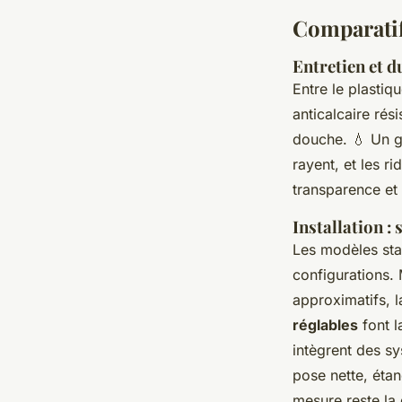
Comparatif
Entretien et d
Entre le plastiqu
anticalcaire rés
douche.
💧
Un ge
rayent, et les r
transparence et 
Installation :
Les modèles stan
configurations. 
approximatifs, 
réglables
font l
intègrent des s
pose nette, étan
mesure reste la 