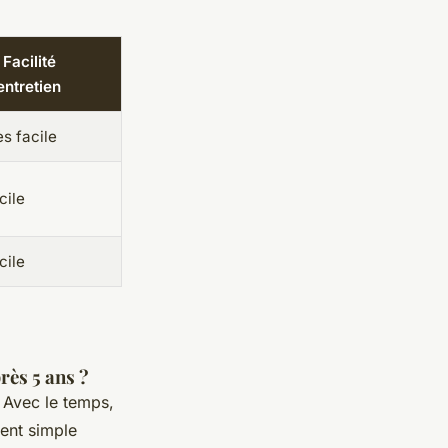
 Facilité
entretien
ès facile
cile
cile
rès 5 ans ?
. Avec le temps,
ment simple