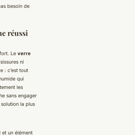
 pas besoin de
he réussi
fort. Le
verre
sissures ni
 : c’est tout
 humide qui
rtement les
uche sans engager
solution la plus
l et un élément