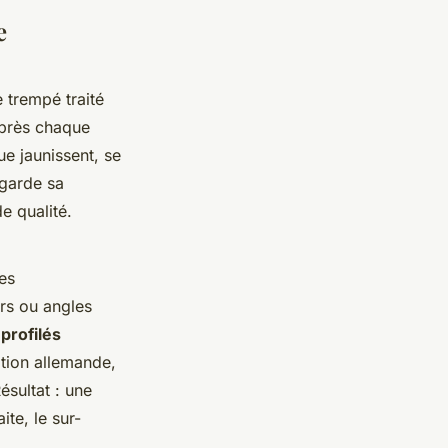
e
e trempé traité
 après chaque
ue jaunissent, se
 garde sa
e qualité.
es
ers ou angles
c
profilés
tion allemande,
sultat : une
te, le sur-