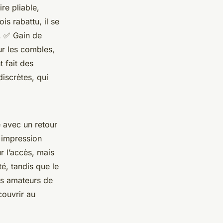
re pliable,
is rabattu, il se
.
✅
Gain de
r les combles,
t fait des
iscrètes, qui
e avec un retour
e impression
r l’accès, mais
té, tandis que le
es amateurs de
couvrir au