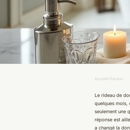
Accueil
›
Travaux
TRAVAUX
5 astuces élégantes 
Le rideau de do
quelques mois, o
pare-baignoire opt
seulement une qu
réponse est aill
a changé la donn