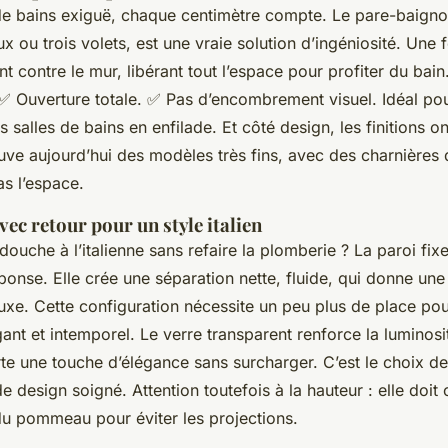
de bains exiguë, chaque centimètre compte. Le pare-baignoi
ou trois volets, est une vraie solution d’ingéniosité. Une fo
t contre le mur, libérant tout l’espace pour profiter du bain
✅
Ouverture totale.
✅
Pas d’encombrement visuel. Idéal pou
s salles de bains en enfilade. Et côté design, les finitions on
uve aujourd’hui des modèles très fins, avec des charnières d
as l’espace.
avec retour pour un style italien
 douche à l’italienne sans refaire la plomberie ? La paroi fix
éponse. Elle crée une séparation nette, fluide, qui donne un
uxe. Cette configuration nécessite un peu plus de place pou
gant et intemporel. Le verre transparent renforce la luminosi
rte une touche d’élégance sans surcharger. C’est le choix d
de design soigné. Attention toutefois à la hauteur : elle doit 
du pommeau pour éviter les projections.