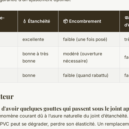
re-
🧼
💧 Étanchéité
📦 Encombrement
d’
excellente
faible (une fois posé)
tr
bonne à très
modéré (ouverture
fa
bonne
nécessaire)
bonne
faible (quand rabattu)
fa
ateur
d'avoir quelques gouttes qui passent sous le joint ap
énomène courant dû à l’usure naturelle du joint d’étanchéité
e PVC peut se dégrader, perdre son élasticité. Un remplace