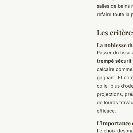
Auberte
•
10/03/2026 09:29
•
8 min de lecture
salles de bains 
refaire toute la 
Les critèr
La noblesse du
Passer du tissu 
trempé sécurit
calcaire comme l
gagnant. Et côté
colle, plus d’od
projections, pré
de lourds travau
efficace.
L'importance d
Le choix des mat