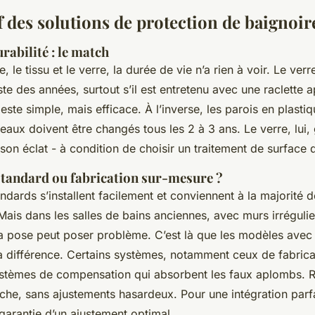
 des solutions de protection de baignoir
urabilité : le match
e, le tissu et le verre, la durée de vie n’a rien à voir. Le verr
iste des années, surtout s’il est entretenu avec une raclette
ste simple, mais efficace. À l’inverse, les parois en plastiq
ideaux doivent être changés tous les 2 à 3 ans. Le verre, lui,
son éclat - à condition de choisir un traitement de surface d
 standard ou fabrication sur-mesure ?
dards s’installent facilement et conviennent à la majorité d
Mais dans les salles de bains anciennes, avec murs irréguli
la pose peut poser problème. C’est là que les modèles ave
a différence. Certains systèmes, notamment ceux de fabrica
ystèmes de compensation qui absorbent les faux aplombs. Ré
che, sans ajustements hasardeux. Pour une intégration parfai
garantie d’un ajustement optimal.