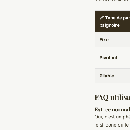
📏 Type de pa
baignoire
Fixe
Pivotant
Pliable
FAQ utilis
Est-ce normal 
Oui, c’est un ph
le silicone ou l