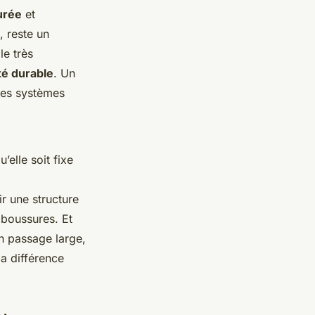
urée
et
, reste un
le très
té durable
. Un
 les systèmes
’elle soit fixe
ir une structure
laboussures. Et
un passage large,
 la différence