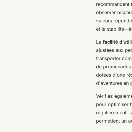
recommandent tou
observer oiseau
valeurs réponden
et la stabilité—
La
facilité d’uti
ajustées aux pet
transporter comp
de promenades o
dotées d'une ré
d'aventures en p
Vérifiez égaleme
pour optimiser 
régulièrement, s
permettent un ac