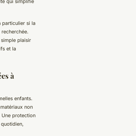
é qui simplifie
 particulier si la
t recherchée.
simple plaisir
fs et la
ées à
melles enfants.
s matériaux non
s. Une protection
u quotidien,