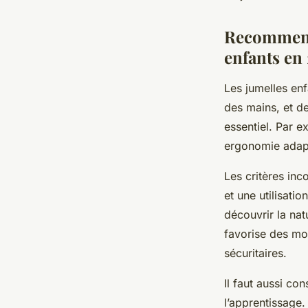
Ambre
•
29 août 2025
•
5 min de lecture
Recommenda
enfants en
Les jumelles enfa
des mains, et de 
essentiel. Par e
ergonomie adap
Les critères inc
et une utilisat
découvrir la nat
favorise des mod
sécuritaires.
Il faut aussi con
l’apprentissage.