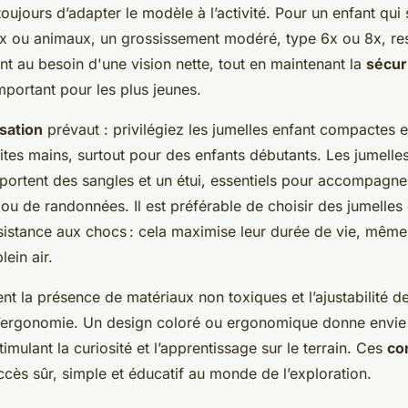
jours d’adapter le modèle à l’activité. Pour un enfant qui 
x ou animaux, un grossissement modéré, type 6x ou 8x, res
t au besoin d'une vision nette, tout en maintenant la
sécuri
important pour les plus jeunes.
lisation
prévaut : privilégiez les jumelles enfant compactes e
ites mains, surtout pour des enfants débutants. Les jumelles
ortent des sangles et un étui, essentiels pour accompagner
u de randonnées. Il est préférable de choisir des jumelles 
sistance aux chocs : cela maximise leur durée de vie, même
lein air.
nt la présence de matériaux non toxiques et l’ajustabilité d
l’ergonomie. Un design coloré ou ergonomique donne envie d
timulant la curiosité et l’apprentissage sur le terrain. Ces
co
cès sûr, simple et éducatif au monde de l’exploration.