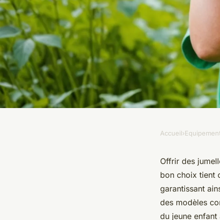
Accueil
›
Equipemen
EQUIPEMENT
Quelle est la meille
Offrir des jumel
bon choix tient 
pour encourager l'a
garantissant ai
des modèles con
du jeune enfant