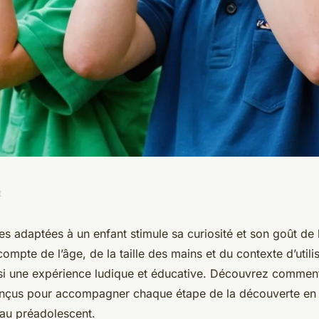
t
ure jumelle enfant
les adaptées à un enfant stimule sa curiosité et son goût de 
compte de l’âge, de la taille des mains et du contexte d’utilis
venture?
nsi une expérience ludique et éducative. Découvrez comment
çus pour accompagner chaque étape de la découverte en p
 au préadolescent.