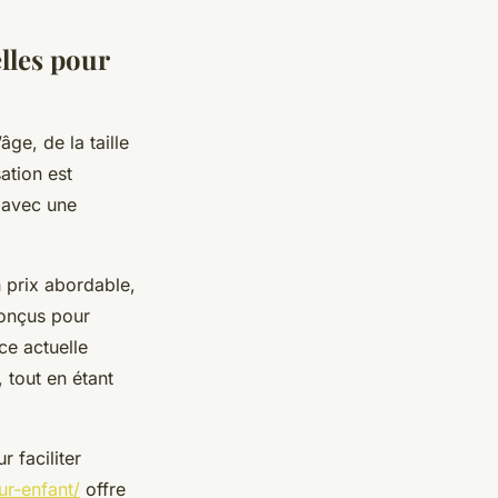
lles pour
âge, de la taille
sation est
s avec une
n prix abordable,
conçus pour
ce actuelle
 tout en étant
r faciliter
ur-enfant/
offre