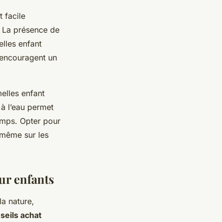
t facile
e. La présence de
elles enfant
s encouragent un
elles enfant
à l’eau permet
temps. Opter pour
 même sur les
our enfants
la nature,
seils achat