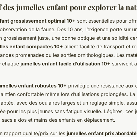
 des jumelles enfant pour explorer la na
fant grossissement optimal 10+
sont essentielles pour offr
’observation de la faune. Dès 10 ans, l’exigence porte sur u
 grossissement juste, une bonne optique et une solidité cer
lles enfant compactes 10+
allient facilité de transport et r
grandes promenades ou les sorties ornithologiques. Les mat
ue chaque
jumelles enfant facile d’utilisation 10+
survivent 
umelles enfant robustes 10+
privilégie une résistance aux 
aintien confortable même lors d’utilisations prolongées. La
ptée, avec des oculaires larges et un réglage simple, ass
ée pour les plus jeunes sans fatigue visuelle. Légères, ces 
 sacs à dos et mains des enfants en déplacement.
on rapport qualité/prix sur les
jumelles enfant prix abordab