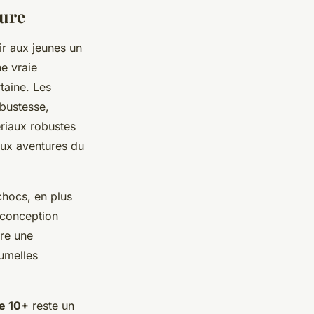
ture
ir aux jeunes un
ne vraie
taine. Les
obustesse,
ériaux robustes
aux aventures du
chocs, en plus
 conception
ure une
jumelles
le 10+
reste un