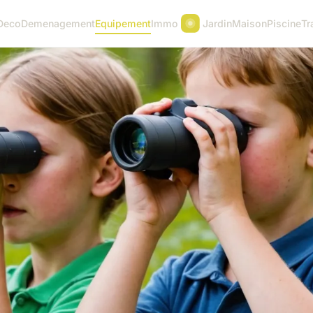
Deco
Demenagement
Equipement
Immo
Jardin
Maison
Piscine
Tr