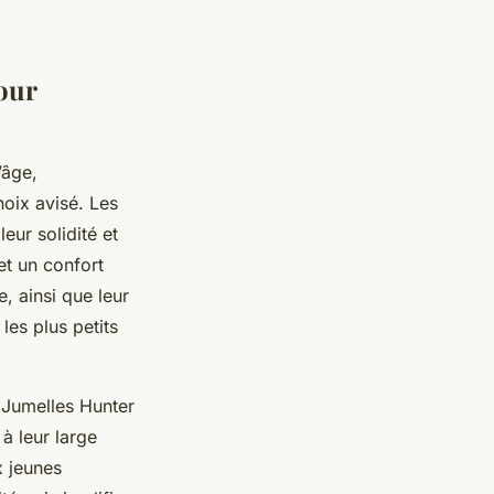
our
’âge,
hoix avisé. Les
eur solidité et
et un confort
, ainsi que leur
les plus petits
s
Jumelles Hunter
à leur large
x jeunes