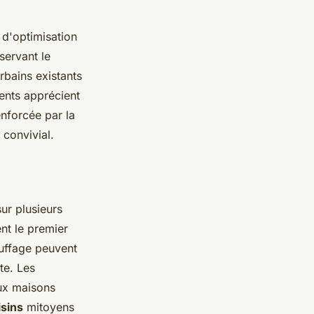
 d'optimisation
servant le
urbains existants
dents apprécient
enforcée par la
 convivial.
ur plusieurs
nt le premier
auffage peuvent
te. Les
aux maisons
isins
mitoyens