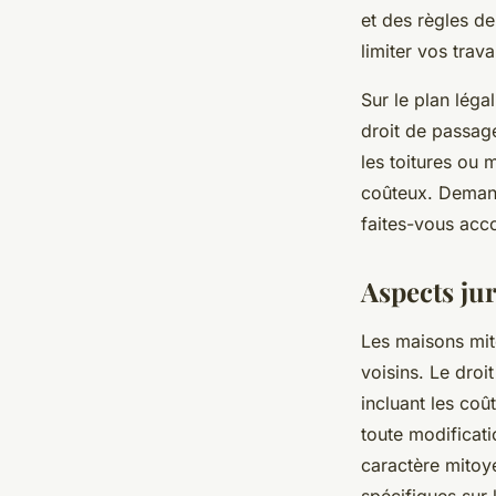
et des règles de
limiter vos tra
Sur le plan léga
droit de passag
les toitures ou 
coûteux. Deman
faites-vous acc
Aspects ju
Les maisons mi
voisins. Le droi
incluant les coû
toute modificati
caractère mitoy