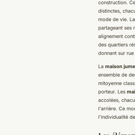
construction. Ce
distinctes, cha
mode de vie. L
partageant ses 
alignement conti
des quartiers r
donnant sur rue
La
maison jume
ensemble de deu
mitoyenne class
porteur. Les
mai
accolées, chacun
l'arrière. Ce mo
l'individualité 