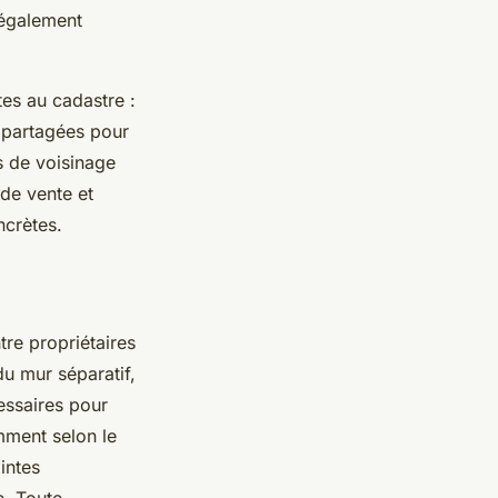
 également
tes au cadastre :
s partagées pour
s de voisinage
de vente et
ncrètes.
tre propriétaires
du mur séparatif,
cessaires pour
mment selon le
intes