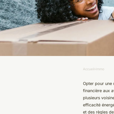
Accueil
›
Immo
IMMO
Les caractéristiques
Opter pour une m
financière aux 
maisons mitoyenne
plusieurs voisin
efficacité éner
et des règles de