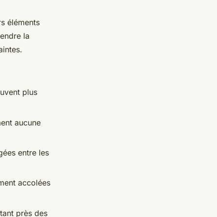
rs éléments
endre la
intes.
uvent plus
ment aucune
gées entre les
ement accolées
tant près des