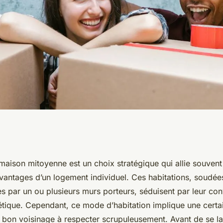
 à connaître des
aison mitoyenne est un choix stratégique qui allie souvent l
avantages d’un logement individuel. Ces habitations, soudée
s
es par un ou plusieurs murs porteurs, séduisent par leur convi
gétique. Cependant, ce mode d’habitation implique une certa
 bon voisinage à respecter scrupuleusement. Avant de se lan