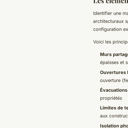
Les élément
Identifier une 
architecturaux 
configuration e
Voici les princip
Murs partag
épaisses et 
Ouvertures 
ouverture (fe
Évacuation
propriétés
Limites de t
aux construc
Isolation ph