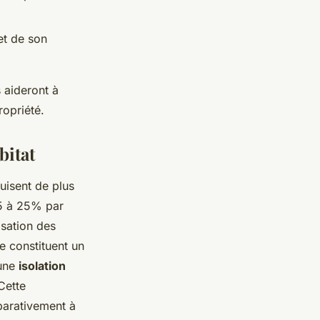
et de son
 aideront à
ropriété.
bitat
uisent de plus
15 à 25% par
isation des
e constituent un
 une
isolation
Cette
parativement à