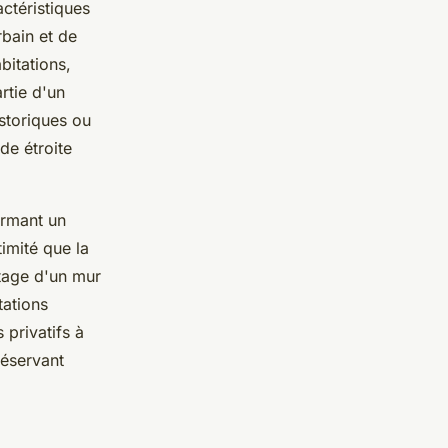
actéristiques
bain et de
bitations,
rtie d'un
istoriques ou
de étroite
ormant un
imité que la
tage d'un mur
tations
 privatifs à
réservant