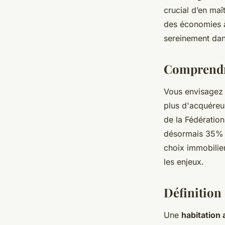
Ambre
•
22 octobre 2025
•
5 min de lecture
crucial d’en maît
des économies à 
sereinement da
Comprendre
Vous envisagez 
plus d'acquéreur
de la Fédératio
désormais 35% d
choix immobilie
les enjeux.
Définition 
Une
habitation