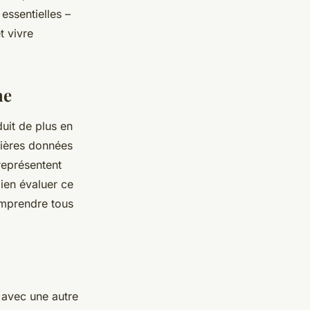
 essentielles –
t vivre
ne
uit de plus en
nières données
représentent
ien évaluer ce
mprendre tous
 avec une autre