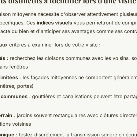
s distinctifs à identifier lors d'une visite
maison mitoyenne nécessite d'observer attentivement plusieu
spécifiques. Ces
indices visuels
vous permettront de compr
xacte du bien et d'anticiper ses avantages comme ses contra
aux critères à examiner lors de votre visite :
és
: recherchez les cloisons communes avec les voisins, so
sans fenêtres
limitées
: les façades mitoyennes ne comportent générale
nêtres, portes)
s communes
: gouttières et canalisations peuvent être parta
errain
: jardins souvent rectangulaires avec clôtures direct
tions voisines
onique
: testez discrètement la transmission sonore en écou