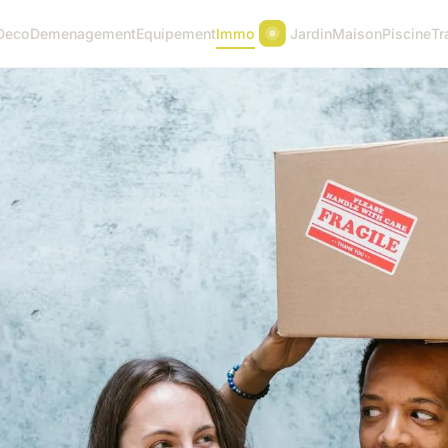
Deco
Demenagement
Equipement
Immo
Jardin
Maison
Piscine
Tr